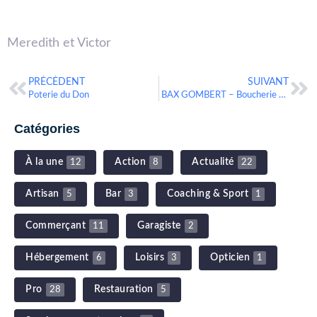
Meredith et Victor
PRÉCÉDENT
SUIVANT
Poterie du Don
BAX GOMBERT – Boucherie traditionnelle
Catégories
À la une
Action
Actualité
12
8
22
Artisan
Bar
Coaching & Sport
5
3
1
Commerçant
Garagiste
11
2
Hébergement
Loisirs
Opticien
6
3
1
Pro
Restauration
28
5