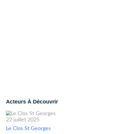
20
2 
Su
Acteurs À Découvrir
22 juillet 2025
Le Clos St Georges