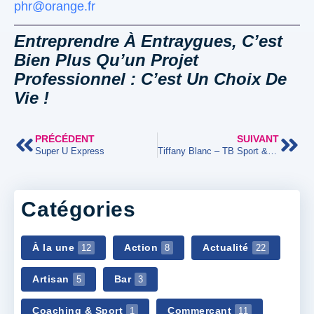
phr@orange.fr
Entreprendre À Entraygues, C’est
Bien Plus Qu’un Projet
Professionnel : C’est Un Choix De
Vie !
PRÉCÉDENT
SUIVANT
Super U Express
Tiffany Blanc – TB Sport & Santé
Catégories
À la une
Action
Actualité
12
8
22
Artisan
Bar
5
3
Coaching & Sport
Commerçant
1
11