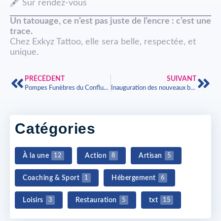
🖋️ Sur rendez-vous
Un tatouage, ce n’est pas juste de l’encre : c’est une
trace.
Chez Exkyz Tattoo, elle sera belle, respectée, et
unique.
PRÉCÉDENT
SUIVANT
Pompes Funèbres du Confluent
Inauguration des nouveaux bureaux d’Innoliance Confluent à Entraygues-sur-Truyère
Catégories
À la une
Action
Artisan
12
8
5
Coaching & Sport
Hébergement
1
6
Loisirs
Restauration
txt
3
5
15