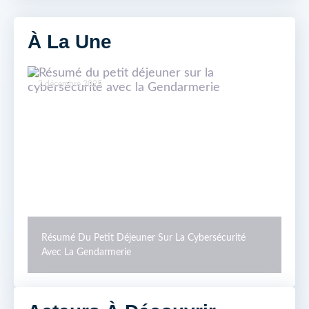
À La Une
2 décembre 2025
20 
Résumé Du Petit Déjeuner Sur La Cybersécurité
2 
Avec La Gendarmerie
Sur