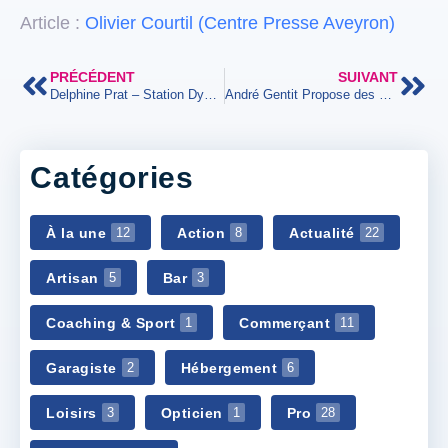
Article :
Olivier Courtil (Centre Presse Aveyron)
PRÉCÉDENT
SUIVANT
Delphine Prat – Station Dyneff
André Gentit Propose des circuits dédiés aux VTTAE sur Entraygues
Catégories
À la une
Action
Actualité
12
8
22
Artisan
Bar
5
3
Coaching & Sport
Commerçant
1
11
Garagiste
Hébergement
2
6
Loisirs
Opticien
Pro
3
1
28