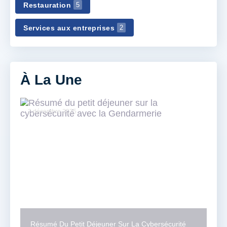
Restauration
5
Services aux entreprises
2
À La Une
2 décembre 2025
20 
Résumé Du Petit Déjeuner Sur La Cybersécurité
2 