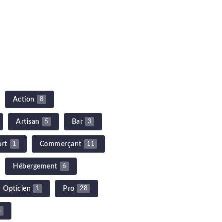
Action
8
Artisan
Bar
5
3
ort
Commerçant
1
11
Hébergement
6
Opticien
Pro
1
28
5