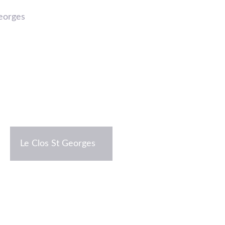
15 juillet 2025
Tiffany 
Le Clos St Georges
Sport &