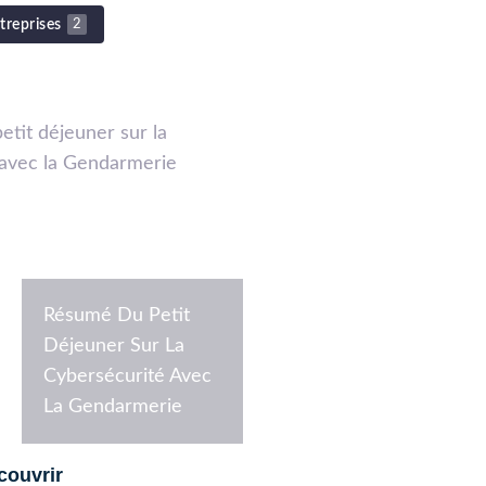
treprises
2
20 novembre 2025
2 Déce
L’UAEPE
Résumé Du Petit
Un Peti
Déjeuner Sur La
Sur La
Cybersécurité Avec
Cybersé
La Gendarmerie
La Gend
couvrir