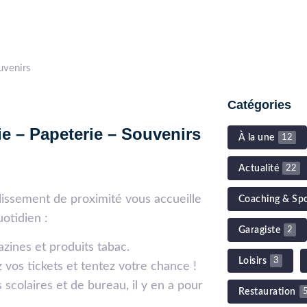
uvenirs
Catégories
ie – Papeterie – Souvenirs
À la une
12
Actualité
22
blissement de proximité vous accueille
Coaching & Sp
otidien :
Garagiste
2
zines et produits tabac.
Loisirs
3
z vos tickets et tentez votre chance !
 scolaires et de bureau, il y en a pour
Restauration