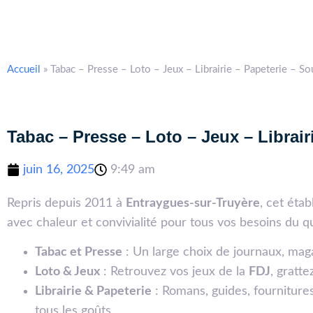
Accueil
»
Tabac – Presse – Loto – Jeux – Librairie – Papeterie – So
Tabac – Presse – Loto – Jeux – Librair
juin 16, 2025
9:49 am
Repris depuis 2011 à
Entraygues-sur-Truyère
, cet éta
avec chaleur et convivialité pour tous vos besoins du qu
Tabac et Presse
: Un large choix de journaux, maga
Loto & Jeux
: Retrouvez vos jeux de la
FDJ
, gratte
Librairie & Papeterie
: Romans, guides, fournitures
tous les goûts.