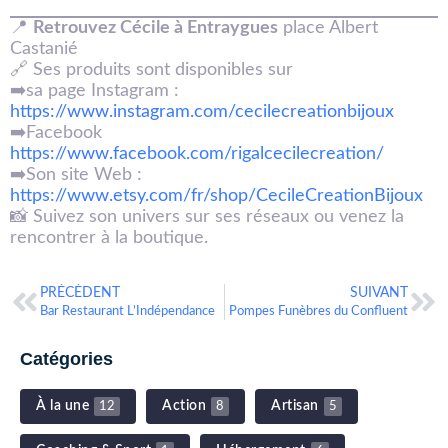
📍
Retrouvez Cécile à Entraygues
place Albert
Castanié
🔗 Ses produits sont disponibles sur
➡️sa page Instagram :
https://www.instagram.com/cecilecreationbijoux
➡️Facebook
https://www.facebook.com/rigalcecilecreation/
➡️Son site Web :
https://www.etsy.com/fr/shop/CecileCreationBijoux
📸 Suivez son univers sur ses réseaux ou venez la
rencontrer à la boutique.
PRÉCÉDENT
SUIVANT
Bar Restaurant L’Indépendance
Pompes Funèbres du Confluent
Catégories
À la une
Action
Artisan
12
8
5