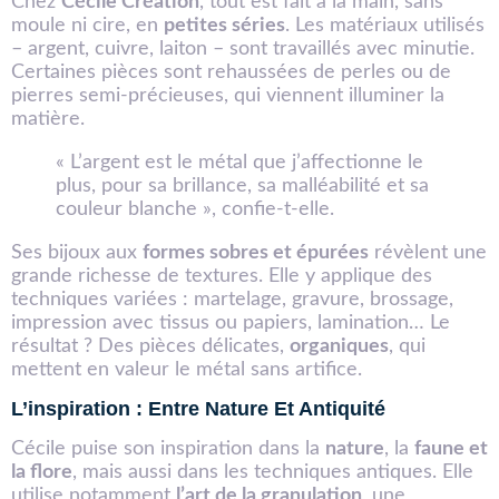
Chez
Cécile Création
, tout est fait à la main, sans
moule ni cire, en
petites séries
. Les matériaux utilisés
– argent, cuivre, laiton – sont travaillés avec minutie.
Certaines pièces sont rehaussées de perles ou de
pierres semi-précieuses, qui viennent illuminer la
matière.
« L’argent est le métal que j’affectionne le
plus, pour sa brillance, sa malléabilité et sa
couleur blanche », confie-t-elle.
Ses bijoux aux
formes sobres et épurées
révèlent une
grande richesse de textures. Elle y applique des
techniques variées : martelage, gravure, brossage,
impression avec tissus ou papiers, lamination… Le
résultat ? Des pièces délicates,
organiques
, qui
mettent en valeur le métal sans artifice.
L’inspiration : Entre Nature Et Antiquité
Cécile puise son inspiration dans la
nature
, la
faune et
la flore
, mais aussi dans les techniques antiques. Elle
utilise notamment
l’art de la granulation
, une