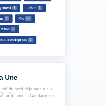
gement
Loisirs
6
3
en
Pro
1
28
ration
5
es aux entreprises
2
a Une
embre 2025
20 novembre 2025