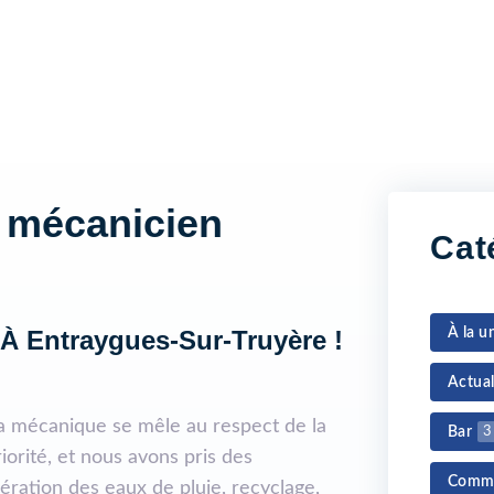
n mécanicien
Cat
À la u
 À Entraygues-Sur-Truyère !
Actual
a mécanique se mêle au respect de la
Bar
3
iorité, et nous avons pris des
Comm
ration des eaux de pluie, recyclage,