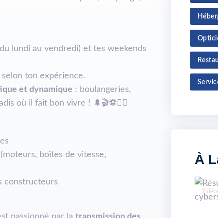
Héber
Optici
du lundi au vendredi) et tes weekends
Restau
, selon ton expérience.
Servic
ique et dynamique
: boulangeries,
is où il fait bon vivre ! 🌲🎬⚽🏊‍♀️
ues
moteurs, boîtes de vitesse,
À L
s constructeurs
2 déc
est passionné par la
transmission des