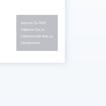
2 Décembr
Résumé Du Petit
Organise U
Déjeuner Sur La
Déjeuner S
Cybersécurité Avec La
Cybersécur
Gendarmerie
Gendarmer