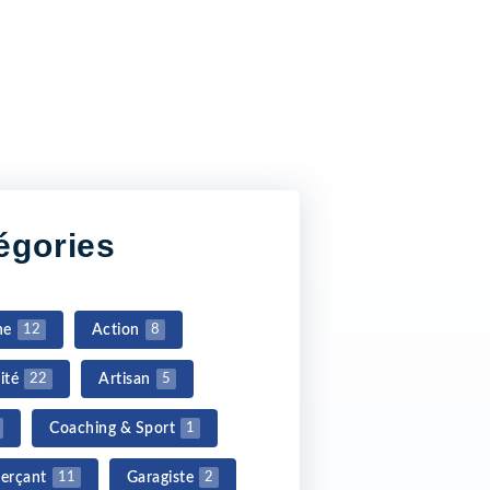
égories
ne
Action
12
8
ité
Artisan
22
5
Coaching & Sport
1
erçant
Garagiste
11
2