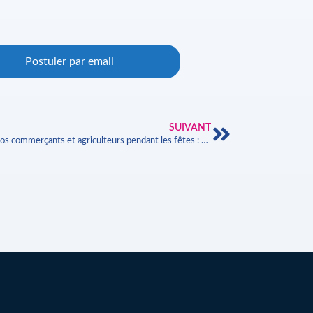
Postuler par email
SUIVANT
Soutenir nos commerçants et agriculteurs pendant les fêtes : un engagement local et solidaire