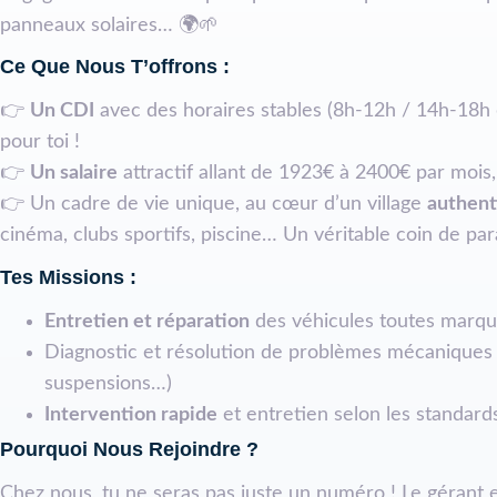
panneaux solaires… 🌍🌱
Ce Que Nous T’offrons :
👉
Un CDI
avec des horaires stables (8h-12h / 14h-18h 
pour toi !
👉
Un salaire
attractif allant de 1923€ à 2400€ par mois
👉 Un cadre de vie unique, au cœur d’un village
authent
cinéma, clubs sportifs, piscine… Un véritable coin de parad
Tes Missions :
Entretien et réparation
des véhicules toutes marq
Diagnostic et résolution de problèmes mécaniques (
suspensions…)
Intervention rapide
et entretien selon les standard
Pourquoi Nous Rejoindre ?
Chez nous, tu ne seras pas juste un numéro ! Le gérant 